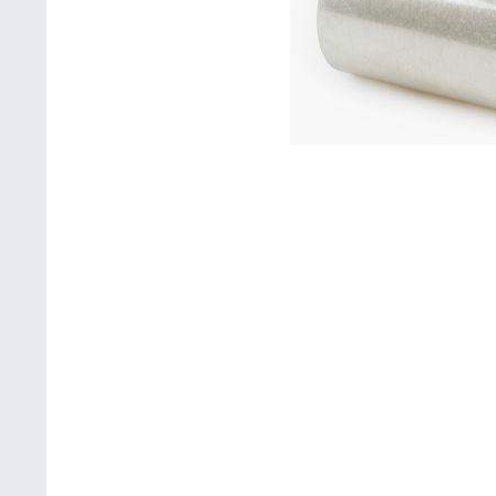
Betriebsausstattung & Lagerausstattung
Tragetaschen & Geschenkverpackungen
Bürobedarf
SALE %