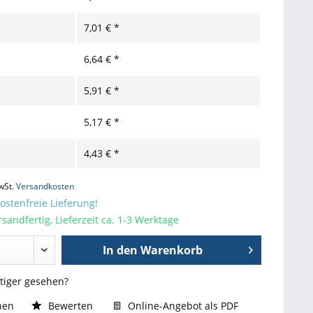
7,01 € *
6,64 € *
5,91 € *
5,17 € *
4,43 € *
wSt.
Versandkosten
stenfreie Lieferung!
sandfertig, Lieferzeit ca. 1-3 Werktage
In den
Warenkorb
stiger gesehen?
hen
Bewerten
Online-Angebot als PDF