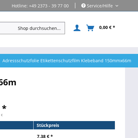
|
Hotline: +49 2373 - 39 77 00
Service/Hilfe
0,00 € *
Adressschutzfolie Etikettenschutzfilm Klebeband 150mmx66m
x66m
 *
 €
Stückpreis
7,38 € *