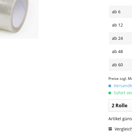
ab
6
ab
12
ab
24
ab
48
ab
60
Preise zzgl. M
Versandko
Sofort ver
Artikel gün
Vergleic