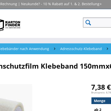
f Rechnung | Neukunde? - 10 % Rabatt auf 1. & 2. Bestellung⭐
lebebänder nach Anwendung
Adressschutz-Klebeband
tenschutzfilm Klebeband 150mm
7,38 €
Bruttopreis: 8,78
Menge
ab
2