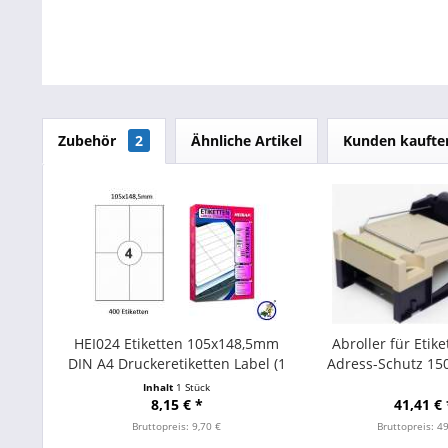
Zubehör
2
Ähnliche Artikel
Kunden kaufte
HEI024 Etiketten 105x148,5mm
Abroller für Etik
DIN A4 Druckeretiketten Label (1
Adress-Schutz 1
Pckg. á 100 Blatt)
Inhalt
1 Stück
8,15 € *
41,41 € 
Bruttopreis: 9,70 €
Bruttopreis: 4